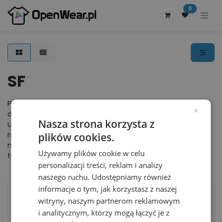
0
SF
Producent odzieży reklamowej SF to sprawdzona i
×
doceniona jakość, a także niskie ceny i nowoczesne kroje
Nasza strona korzysta z
ubrań. Marka SF Women stawia przede wszystkim na
nowoczesny design produktów. W swojej ofercie posiada
plików cookies.
modne koszulki damskie w luźnych wzorach oversize, a
Używamy plików cookie w celu
także sportowe spodnie i spodenki doskonałe na co dzień.
personalizacji treści, reklam i analizy
naszego ruchu. Udostępniamy również
informacje o tym, jak korzystasz z naszej
witryny, naszym partnerom reklamowym
Sukienka T-shirtowa
Damski T-shirt Krotki
i analitycznym, którzy mogą łączyć je z
Slim SF257 - Black
Oversize SF237 - White