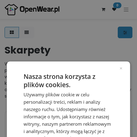
0
Skarpety
W tej kategorii znajduje się wiele rodzajów skarpet znanych
×
producentów takich jak Wilson czy Regatta. Skarpety
Nasza strona korzysta z
wykonano z wysokiej jakości materiałów, dzięki czemu są
komfortowe w noszeniu. Większość skarpet jest
plików cookies.
oddychająca, co jest bardzo ważne dla stopy. Proponujemy
Używamy plików cookie w celu
skarpety męskie, damskie oraz dziecięce.
personalizacji treści, reklam i analizy
naszego ruchu. Udostępniamy również
informacje o tym, jak korzystasz z naszej
witryny, naszym partnerom reklamowym
Skarpetki biznesowe
Skarpety robocze
i analitycznym, którzy mogą łączyć je z
E8100 - Black
RG003 - Black