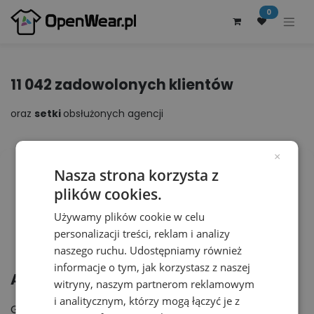
0
11 042 zadowolonych klientów
oraz
setki
obsłużonych agencji
×
Nasza strona korzysta z
plików cookies.
Używamy plików cookie w celu
personalizacji treści, reklam i analizy
naszego ruchu. Udostępniamy również
informacje o tym, jak korzystasz z naszej
Ania
witryny, naszym partnerom reklamowym
i analitycznym, którzy mogą łączyć je z
Getinge IC Production Poland