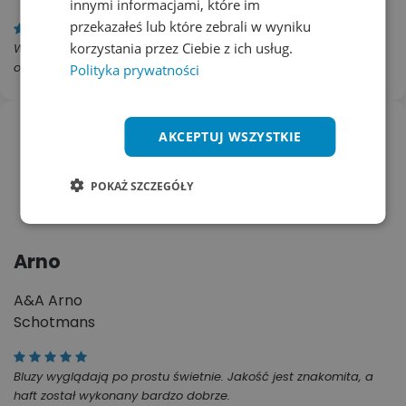
innymi informacjami, które im
przekazałeś lub które zebrali w wyniku
korzystania przez Ciebie z ich usług.
Wpadam tylko z małym feedbackiem. Projekt toreb, które
otrzymaliśmy wczoraj z okazji Dnia Rodziny jest boski!
Polityka prywatności
AKCEPTUJ WSZYSTKIE
POKAŻ SZCZEGÓŁY
Arno
A&A Arno
Schotmans
Bluzy wyglądają po prostu świetnie. Jakość jest znakomita, a
haft został wykonany bardzo dobrze.