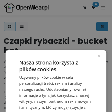
0
Czapki rybaczki - bucket
hat
×
Nasza strona korzysta z
W tej kategorii znajdują się czapki rybaczki oraz kapelusze w
wersji dla Pań, jak i dla Panów. Szeroki wybór kapeluszy od
plików cookies.
największych producentów odzieży i akcesoriów. Modne
Używamy plików cookie w celu
wzory oraz ochrona przed słońcem dadzą Ci 100%
zadowolenia.
personalizacji treści, reklam i analizy
naszego ruchu. Udostępniamy również
Kapelusze damskie, kapelusze męskie i czapki rybaczki. to
informacje o tym, jak korzystasz z naszej
idealne uzupełnienie niezobowiązujących stylizacji
witryny, naszym partnerom reklamowym
damskich i męskich. Czapka bucket, inaczej nazywana
i analitycznym, którzy mogą łączyć je z
czapką bucket hat i inne produkty z tej kategorii w