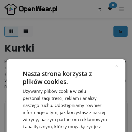
0
Kurtki
Kurtki męskie oraz damskie na każdą porę roku. Ciepłe kurtki
×
zimowe, z polarem, wodoszczelne lub letnie kurtki i soft-
Nasza strona korzysta z
shelle, doskonałe na chłodniejsze letnie i jesienne dni.
Sprawdzona jakość od najbardziej popularnych światowych
plików cookies.
marek odzieżowych.
Używamy plików cookie w celu
personalizacji treści, reklam i analizy
naszego ruchu. Udostępniamy również
NASZ WYBÓR
NASZ WYBÓR
informacje o tym, jak korzystasz z naszej
Kurtka Klasyczna
Bluza Klasyczna
witryny, naszym partnerom reklamowym
Polarowa S5030 - Black
Mikropolar BCFUI50 -
Opal
White
i analitycznym, którzy mogą łączyć je z