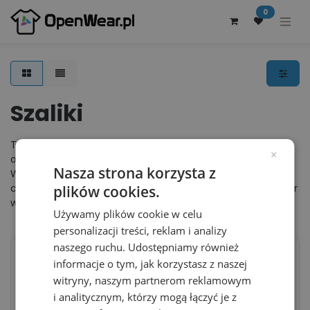
0
Szaliki
To kategoria, w której znajdują się szaliki dla kobiet, dzieci
×
oraz dla mężczyzn w wielu wersjach kolorystycznych.
Nasza strona korzysta z
Wykonane z wysokiej jakości materiałów, dlatego świetnie
chronią przed zimnem oraz są miłe w dotyku. Szeroki wybór
plików cookies.
wzorów oraz możliwość znakowania wieloma metodami.
Używamy plików cookie w celu
personalizacji treści, reklam i analizy
naszego ruchu. Udostępniamy również
informacje o tym, jak korzystasz z naszej
Kominiarka termiczna
Kominarka z mikrofibry
witryny, naszym partnerom reklamowym
CB230 - Black
CB225 - Black
i analitycznym, którzy mogą łączyć je z