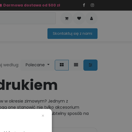
Darmowa dostawa od 500 zł
PRZEDAŻ
OFERTA SEZONOWA
Sko​ntaktuj ​​​​się z nami​​​​
uj według:
Polecane
adrukiem
ntów w okresie zimowym? Jednym z
gą one stanowić nie tylko akcesorium
To skuteczny, a zarazem subtelny sposób na
×