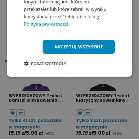
innymi informacjami, które im
przekazałeś lub które zebrali w wyniku
WYPRZEDAŻOWY T-shirt
WYPRZEDAŻOWY T-shirt
Damski Slim Bawelniany
Damski Slim Bawelniany
korzystania przez Ciebie z ich usług.
L191 - Gold
L191 - Chocolate
Polityka prywatności
Tylko 68 szt. pozostało
Tylko 80 szt.
w magazynie.
pozostało w
15,19
zł
5,00
zł
AKCEPTUJ WSZYSTKIE
magazynie.
netto
15,19
zł
5,00
zł
netto
Kolor:
POKAŻ SZCZEGÓŁY
Kolor:
WYPRZEDAŻOWY T-shirt
WYPRZEDAŻOWY T-shirt
Damski Slim Bawelniany
Klasyczny Bawelniany
L191 - Dark Purple
L190 - Deep Black
Tylko 41 szt. pozostało
Tylko 9 szt. pozostało
w magazynie.
w magazynie.
15,19
zł
5,00
zł
15,19
zł
5,00
zł
netto
netto