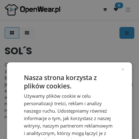
0
SOL´S
Odzież reklamowa francuskiej marki SOL´S. Firma została
×
założona w 1991 roku w światowej stolicy mody - Paryżu i
Nasza strona korzysta z
bardzo szybko stała się nie tylko pionierem, ale również
jedną z najbardziej liczących się na rynku firm zajmujących
plików cookies.
się produkcją odzieży reklamowej. Marka SOL´S to przede
Używamy plików cookie w celu
wszystkim produkty wykonane z najwyższej klasy
personalizacji treści, reklam i analizy
materiałów - 100% bawełny, o wysokiej gramaturze oraz
niskiej cenie. Producent ten jest przykładem wychodzenia
naszego ruchu. Udostępniamy również
naprzeciw potrzebom swoich klientów.
informacje o tym, jak korzystasz z naszej
witryny, naszym partnerom reklamowym
i analitycznym, którzy mogą łączyć je z