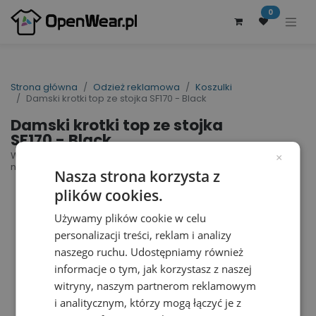
0
Strona główna
Odzież reklamowa
Koszulki
Damski krotki top ze stojka SF170 - Black
Damski krotki top ze stojka
SF170 - Black
Women´s High Neck Crop Vest | nr art.: SF170 |
×
nr art. producenta: SK170
Nasza strona korzysta z
plików cookies.
Używamy plików cookie w celu
personalizacji treści, reklam i analizy
naszego ruchu. Udostępniamy również
informacje o tym, jak korzystasz z naszej
witryny, naszym partnerom reklamowym
i analitycznym, którzy mogą łączyć je z