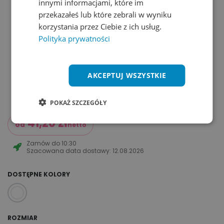
innymi informacjami, które im
przekazałeś lub które zebrali w wyniku
korzystania przez Ciebie z ich usług.
Polityka prywatności
AKCEPTUJ WSZYSTKIE
POKAŻ SZCZEGÓŁY
41,20
zł
od
netto
Zamów do
10:30
Szacowana data dostawy:
12.08.2026
DOSTĘPNE KOLORY
ROZMIAR