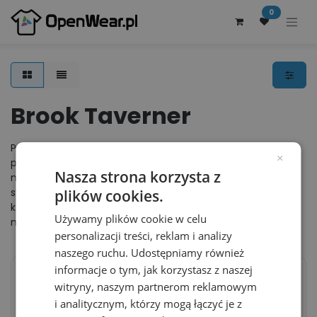
0
Brook Taverner
Prestiżowa marka Brook Taverner z Anglii jest wiodącym
×
producentem eleganckiej odzieży reklamowej dla
Nasza strona korzysta z
mężczyzn. Firma z ponad 100letnią tradycją posiada w
swojej ofercie takie produkty, jak: płaszcze, marynarki,
plików cookies.
koszule, krawaty, a także bieliznę oraz akcesoria (spinki do
Używamy plików cookie w celu
mankietów, paski).
personalizacji treści, reklam i analizy
naszego ruchu. Udostępniamy również
informacje o tym, jak korzystasz z naszej
witryny, naszym partnerom reklamowym
Kamizelka Damska Slim
Marynarka meska slim
i analitycznym, którzy mogą łączyć je z
Poliester BR670 - Black
jednorzedowa BR651 -
Navy