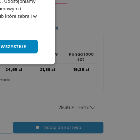
chu. Udostępniamy
klamowym i
ub które zebrali w
listy życzeń
Porównaj
 WSZYSTKIE
250 - 999
Ponad 1000
50 - 249 szt.
szt.
szt.
24,65
zł
21,88
zł
19,39
zł
wania.​
29,36 zł
netto
Dodaj do koszyka