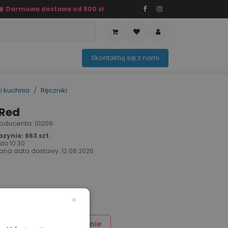
Darmowa dostawa od 500 zł
PRZEDAŻ
OFERTA SEZONOWA
Sko​ntaktuj ​​​​się z nami​​​​
i kuchnia
Ręczniki
 Red
 producenta: 01209
ynie: 663 szt.
 do
10:30
ana data dostawy:
12.08.2026
×
Dodaj znakowanie