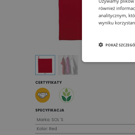
Używamy plików co
również informac
analitycznym, któ
wyniku korzystani
POKAŻ SZCZEGÓ
CERTYFIKATY
SPECYFIKACJA
Marka
:
SOL´S
Kolor
:
Red