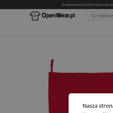
|
|
Znakowanie
Zaufali nam
Dla a
ODZIEŻ REKLAMOWA
GADŻETY REKLAMOWE
Nasza stron