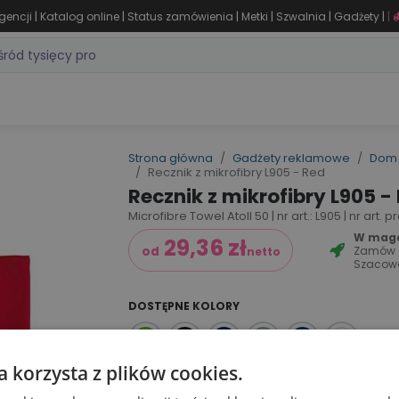
|
|
|
|
|
|
gencji
Katalog online
Status zamówienia
Metki
Szwalnia
Gadżety
|
ZASTOSOWANIA
DLA BRANŻY
MARKI
PRODUKTY 24H
WY
Strona główna
Gadżety reklamowe
Dom 
Recznik z mikrofibry L905 - Red
Recznik z mikrofibry L905 -
Microfibre Towel Atoll 50 | nr art.: L905 | nr art.
W magaz
29,36
zł
Zamów
od
netto
Szacow
DOSTĘPNE KOLORY
a korzysta z plików cookies.
Dodaj do koszyka