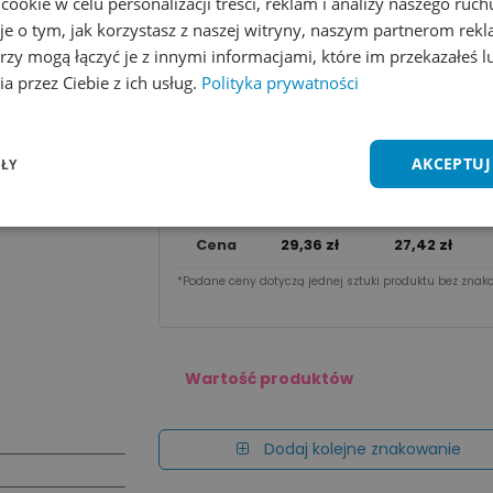
okie w celu personalizacji treści, reklam i analizy naszego ru
je o tym, jak korzystasz z naszej witryny, naszym partnerom re
Wycena na maila
rzy mogą łączyć je z innymi informacjami, które im przekazałeś l
a przez Ciebie z ich usług.
Polityka prywatności
Zobacz wszystkie kolory
Dodaj do 
Cena za sztu​kę zależy od nakładu:
AKCEPTUJ
ŁY
Ilość
1 - 9 szt.
10 - 49 szt.
Cena
29,36
zł
27,42
zł
*Podane ceny dotyczą jednej sztuki produktu bez znako
Wartość produktów
Dodaj kolejne znakowanie