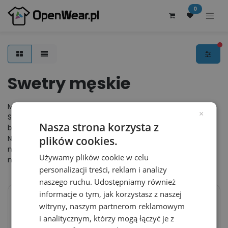
0
fi
Swetry męskie
Modne swetry damskie i męskie w nowoczesnych krojach.
×
Swetry rozpinane oraz wkładane przez głowę, a także
Nasza strona korzysta z
bezrękawniki wykonane z wysokiej jakości materiałów.
Najmodniejsze cardigany w wielu kolorach do wyboru od
plików cookies.
największych marek odzieży reklamowej, ze sprawdzoną
Używamy plików cookie w celu
najwyższą jakością.
personalizacji treści, reklam i analizy
naszego ruchu. Udostępniamy również
informacje o tym, jak korzystasz z naszej
witryny, naszym partnerom reklamowym
Bluza z dlugim
Bluza Klasyczna
i analitycznym, którzy mogą łączyć je z
raglanowym rekawem
Dzianinowa z
BY094 - Black
Recyklingu EA080 -