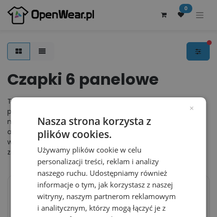
0
fi
Czapki 6 panelowe
To kategoria, która prezentuje czapki z daszkiem 6-
×
panelowe. Produkty, które proponujemy pochodzą od
Nasza strona korzysta z
największych marek odzieżowych oraz producentów
akcesoriów. W tej kategorii znajdziesz czapki w wielu
plików cookies.
wersjach kolorystycznych. Jako nieliczni zapewniamy
Używamy plików cookie w celu
znakowanie każdego rodzaju tkanin.
personalizacji treści, reklam i analizy
naszego ruchu. Udostępniamy również
informacje o tym, jak korzystasz z naszej
NASZ WYBÓR
witryny, naszym partnerom reklamowym
Czapka 6 panelowa
Czapka zimowa z
i analitycznym, którzy mogą łączyć je z
Bawelniana AT612 -
nausznikami AT719 -
White & Navy
Black