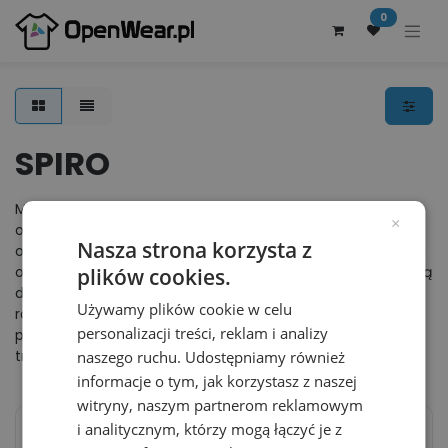
0
SPIRO
Marka Spiro specjalizuje się w produkcji wysokiej jakości
×
odzieży sportowej, dostosowanej do potrzeb firm, drużyn i
Nasza strona korzysta z
organizacji. Nowoczesne technologie, ergonomiczne kroje i
oddychające materiały sprawiają, że ubrania Spiro stanowią
plików cookies.
doskonały wybór dla przedsiębiorstw z wielu branż –
Używamy plików cookie w celu
rozwiązania dostępne na OpenWear.pl pozwolą zapewnić
personalizacji treści, reklam i analizy
pracownikom wygodę i styl zarówno podczas pracy, jak i w
trakcie wykonywania aktywności fizycznych.
naszego ruchu. Udostępniamy również
informacje o tym, jak korzystasz z naszej
witryny, naszym partnerom reklamowym
i analitycznym, którzy mogą łączyć je z