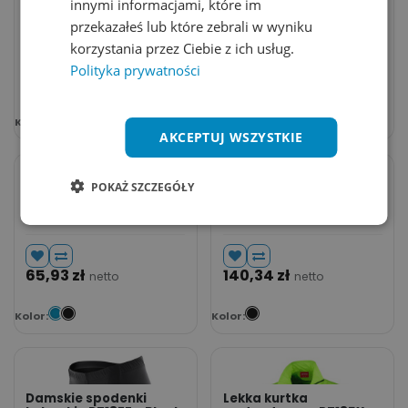
innymi informacjami, które im
Koszulka Kolarska
Koszulka Rowerowa
Klasyczna
Damska Slim
przekazałeś lub które zebrali w wyniku
Odprowadzajaca
Odprowadzajaca
korzystania przez Ciebie z ich usług.
Wilgoc RT188M - Black &
Wilgoc RT188F - Black &
White
White
Polityka prywatności
132,34
zł
65,93
zł
netto
netto
Kolor:
Kolor:
AKCEPTUJ WSZYSTKIE
POKAŻ SZCZEGÓŁY
Damska koszulka
Meskie spodenki
rowerowa RT188F -
kolarskie RT187M -
Aqua & Black
Black
65,93
zł
140,34
zł
netto
netto
Kolor:
Kolor:
Damskie spodenki
Lekka kurtka