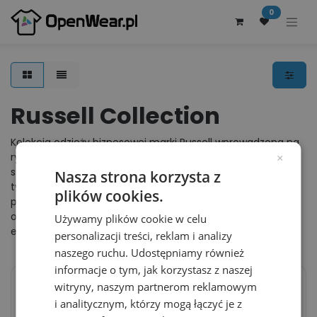
0
Russell Collection
Kolekcja odzieży biznesowej marki Russell wprowadzona na
rynek w 2004 roku. W swojej linii ubrań Russell Collection
×
stawia na wysokogatunkowe włókna oraz klasykę w
Nasza strona korzysta z
tworzeniu ubrań biznesowych oraz koszul. Brytyjski
plików cookies.
producent jest liderem wśród producentów biznesowej
odzieży, który obejmuje swoją dystybucją większość krajów
Używamy plików cookie w celu
europejskich.
personalizacji treści, reklam i analizy
naszego ruchu. Udostępniamy również
informacje o tym, jak korzystasz z naszej
witryny, naszym partnerom reklamowym
i analitycznym, którzy mogą łączyć je z
Koszula Damska Slim
Koszula Meska Slim
Popelina Z924F -
Popelina Latwa w