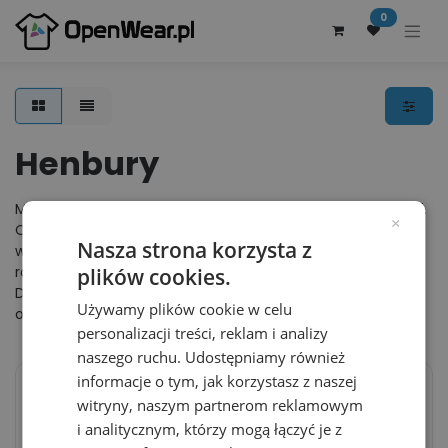
0
Henbury
Marka Henbury działa na rynku odzieży reklamowej od 1997.
×
Od tego czasu znacząco poszerzyła swoją ofertę. Obecnie
Nasza strona korzysta z
wiodącymi produktami firmy jest odzież reklamowa, ale
również elegancka odzież biznesowa dla pracowników.
plików cookies.
Dzięki temu producent ten trafia do szerokiego grona
Używamy plików cookie w celu
odbiorców.
personalizacji treści, reklam i analizy
naszego ruchu. Udostępniamy również
informacje o tym, jak korzystasz z naszej
witryny, naszym partnerom reklamowym
Koszulka Polo
Polo Meskie Slim Pika
i analitycznym, którzy mogą łączyć je z
Klasyczna Pika
Bawelna Elastan W305 -
Bawelniana W400 -
Navy