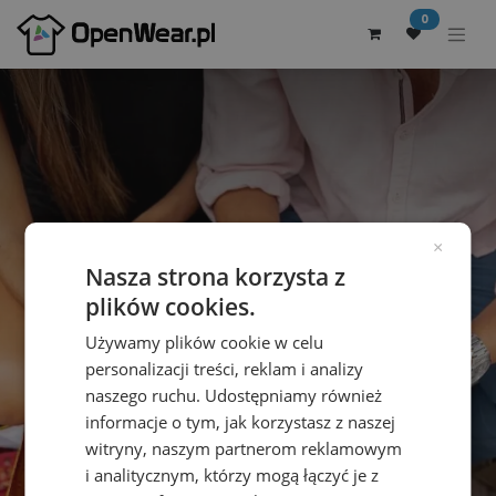
0
×
4 najważniejsze
Nasza strona korzysta z
korzyści związane z
plików cookies.
Używamy plików cookie w celu
kupowaniem odzieży w
personalizacji treści, reklam i analizy
hurtowni online
naszego ruchu. Udostępniamy również
informacje o tym, jak korzystasz z naszej
witryny, naszym partnerom reklamowym
i analitycznym, którzy mogą łączyć je z