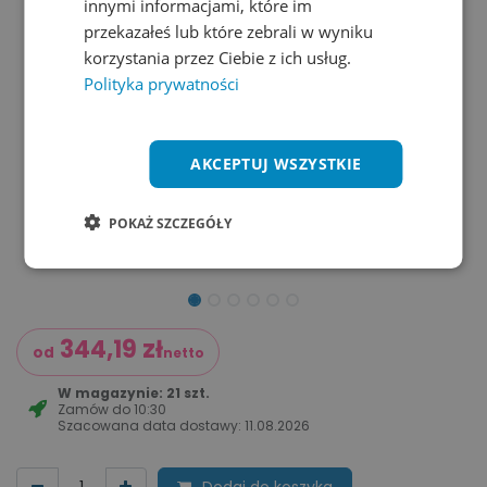
innymi informacjami, które im
przekazałeś lub które zebrali w wyniku
korzystania przez Ciebie z ich usług.
Polityka prywatności
AKCEPTUJ WSZYSTKIE
POKAŻ SZCZEGÓŁY
344,19
zł
od
netto
W magazynie: 21 szt.
Zamów do
10:30
Szacowana data dostawy:
11.08.2026