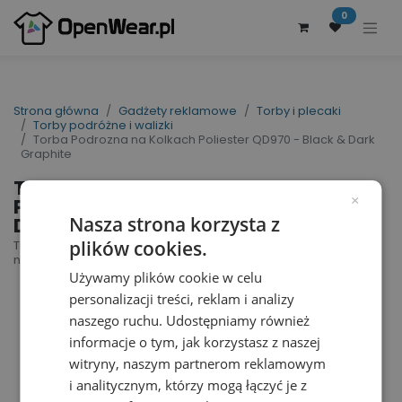
0
Strona główna
Gadżety reklamowe
Torby i plecaki
Torby podróżne i walizki
Torba Podrozna na Kolkach Poliester QD970 - Black & Dark
Graphite
Torba Podrozna na Kolkach
Poliester QD970 - Black &
×
Dark Graphite
Nasza strona korzysta z
plików cookies.
Tungsten™ Wheelie Travel Bag | nr art.: QD970 |
nr art. producenta: QD970
Używamy plików cookie w celu
personalizacji treści, reklam i analizy
naszego ruchu. Udostępniamy również
informacje o tym, jak korzystasz z naszej
witryny, naszym partnerom reklamowym
i analitycznym, którzy mogą łączyć je z