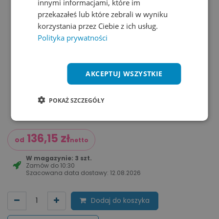
innymi informacjami, które im
przekazałeś lub które zebrali w wyniku
korzystania przez Ciebie z ich usług.
Polityka prywatności
AKCEPTUJ WSZYSTKIE
POKAŻ SZCZEGÓŁY
136,15
zł
od
netto
W magazynie: 3 szt.
Zamów do
10:30
Szacowana data dostawy:
12.08.2026
Dodaj do koszyka