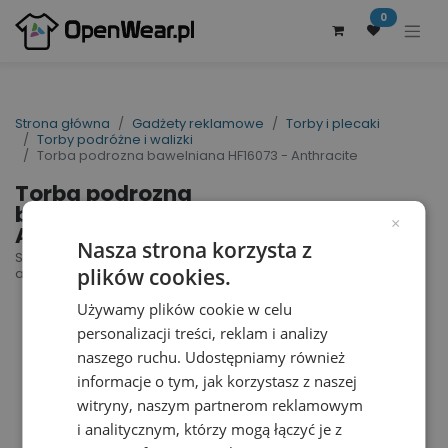
0
Strona główna
Gadżety reklamowe
Torby i plecaki
Torby podróżne i walizki
Torba podrozna bawelniana HF16073 - Anthracite
Torba podrozna
bawelniana HF16073 -
×
Anthracite
Nasza strona korzysta z
Sport/Travel Bag Country | nr art.: HF16073 | nr
plików cookies.
art. producenta: 1816073
Używamy plików cookie w celu
personalizacji treści, reklam i analizy
naszego ruchu. Udostępniamy również
informacje o tym, jak korzystasz z naszej
witryny, naszym partnerom reklamowym
i analitycznym, którzy mogą łączyć je z