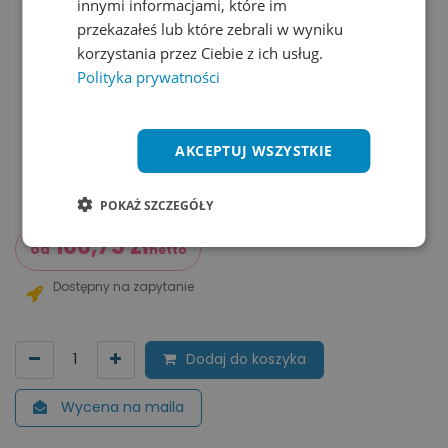
innymi informacjami, które im
przekazałeś lub które zebrali w wyniku
korzystania przez Ciebie z ich usług.
Polityka prywatności
AKCEPTUJ WSZYSTKIE
POKAŻ SZCZEGÓŁY
166,75
zł
od
netto
Dostępny na zapytanie
Dodaj do koszyka
Wycena na maila