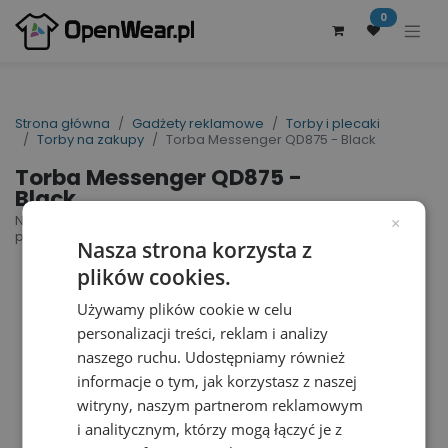
0
Strona główna
Gadżety reklamowe
Torby i plecaki
Torby na zakupy
Torba Messenger QD875 - Black
Torba Messenger QD875 -
Black
NuHide® Messenger | nr art.: QD875 | nr art.
×
producenta: QD875
Nasza strona korzysta z
plików cookies.
Używamy plików cookie w celu
personalizacji treści, reklam i analizy
naszego ruchu. Udostępniamy również
informacje o tym, jak korzystasz z naszej
witryny, naszym partnerom reklamowym
i analitycznym, którzy mogą łączyć je z