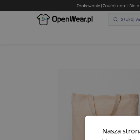
|
|
Znakowanie
Zaufali nam
Dla a
ODZIEŻ REKLAMOWA
GADŻETY REKLAMOWE
Nasza stron