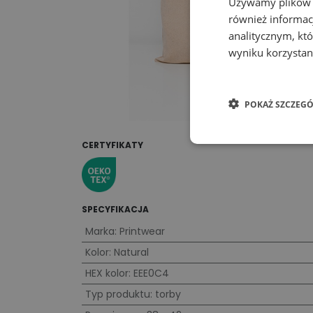
Używamy plików co
również informac
analitycznym, któ
wyniku korzystani
POKAŻ SZCZEGÓ
CERTYFIKATY
SPECYFIKACJA
Marka
:
Printwear
Kolor
:
Natural
HEX kolor
:
EEE0C4
Typ produktu
:
torby