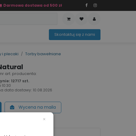
Darmowa dostawa od 500 zł
PRZEDAŻ
OFERTA SEZONOWA
Sko​ntaktuj ​​​​się z nami​​​​
 i plecaki
Torby bawełniane
Natural
 nr art. producenta:
ie: 12717 szt.
o
10:30
a data dostawy:
10.08.2026
Wycena na maila
×