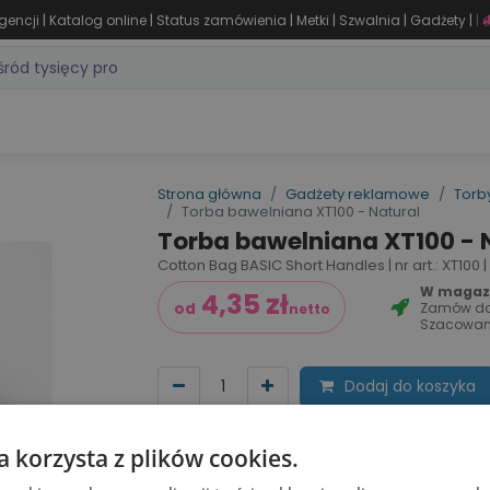
|
|
|
|
|
|
gencji
Katalog online
Status zamówienia
Metki
Szwalnia
Gadżety
|
ZASTOSOWANIA
DLA BRANŻY
MARKI
PRODUKTY 24H
WY
Strona główna
Gadżety reklamowe
Torby
Torba bawelniana XT100 - Natural
Torba bawelniana XT100 - 
Cotton Bag BASIC Short Handles | nr art.: XT100 |
W magazyn
4,35
zł
Zamów d
od
netto
Szacowan
Dodaj do koszyka
Dodaj do listy życzeń
Porównaj
a korzysta z plików cookies.
Cena za sztu​kę zależy od nakładu: