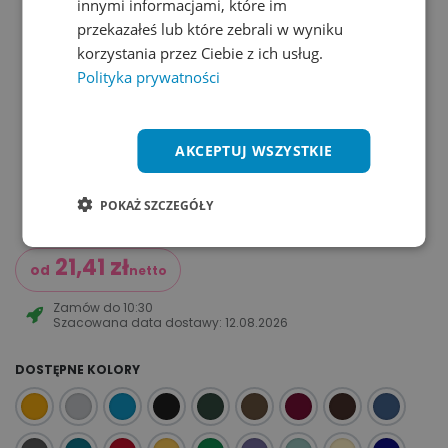
innymi informacjami, które im
przekazałeś lub które zebrali w wyniku
korzystania przez Ciebie z ich usług.
Polityka prywatności
AKCEPTUJ WSZYSTKIE
POKAŻ SZCZEGÓŁY
21,41
zł
od
netto
Zamów do
10:30
Szacowana data dostawy:
12.08.2026
DOSTĘPNE KOLORY