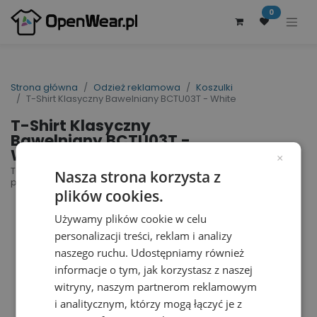
0
Strona główna
Odzież reklamowa
Koszulki
T-Shirt Klasyczny Bawelniany BCTU03T - White
T-Shirt Klasyczny
Bawelniany BCTU03T -
White
×
T-Shirt #E190 | nr art.: BCTU03T | nr art.
Nasza strona korzysta z
producenta: TU03T
plików cookies.
Używamy plików cookie w celu
personalizacji treści, reklam i analizy
naszego ruchu. Udostępniamy również
informacje o tym, jak korzystasz z naszej
witryny, naszym partnerom reklamowym
i analitycznym, którzy mogą łączyć je z