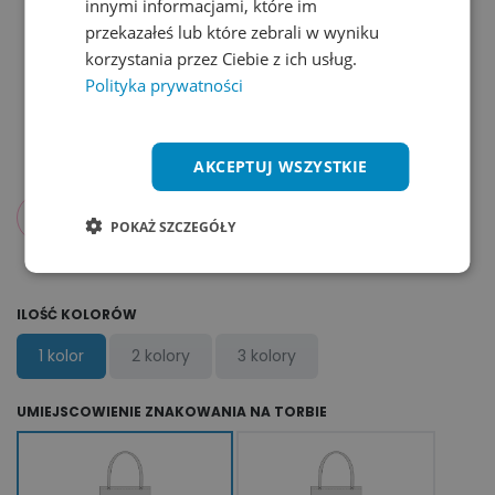
innymi informacjami, które im
przekazałeś lub które zebrali w wyniku
korzystania przez Ciebie z ich usług.
Polityka prywatności
AKCEPTUJ WSZYSTKIE
194,88
zł
od
netto
POKAŻ SZCZEGÓŁY
ILOŚĆ KOLORÓW
1 kolor
2 kolory
3 kolory
UMIEJSCOWIENIE ZNAKOWANIA NA TORBIE