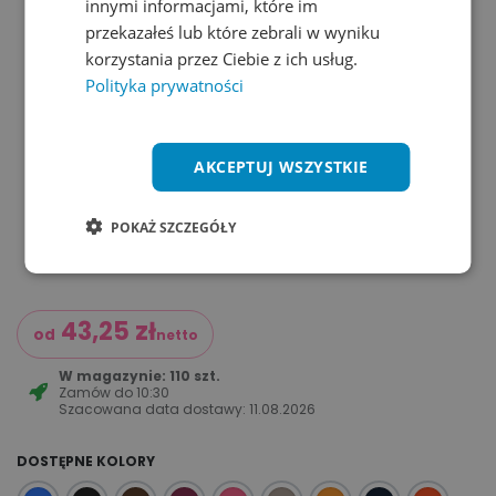
innymi informacjami, które im
przekazałeś lub które zebrali w wyniku
korzystania przez Ciebie z ich usług.
Polityka prywatności
AKCEPTUJ WSZYSTKIE
POKAŻ SZCZEGÓŁY
43,25
zł
od
netto
W magazynie: 110 szt.
Zamów do
10:30
Szacowana data dostawy:
11.08.2026
DOSTĘPNE KOLORY