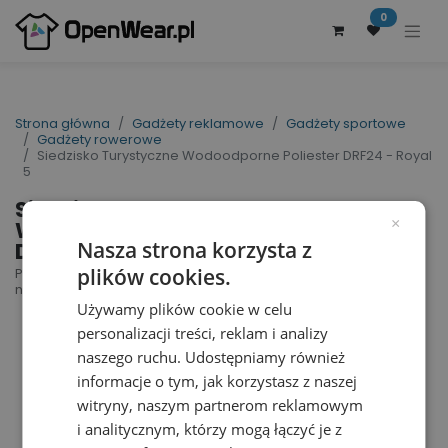
0
Strona główna
Gadżety reklamowe
Gadżety sportowe
Gadżety rowerowe
Siedzisko Turystyczne Wodoodporne Poliester DRF24 - Royal
5
Siedzisko Turystyczne
Wodoodporne Poliester
×
DRF24 - Royal 5
Nasza strona korzysta z
plików cookies.
Polyester Seat For Folding Stool | nr art.: DRF24 |
nr art. producenta: DRF24
Używamy plików cookie w celu
personalizacji treści, reklam i analizy
naszego ruchu. Udostępniamy również
informacje o tym, jak korzystasz z naszej
witryny, naszym partnerom reklamowym
i analitycznym, którzy mogą łączyć je z