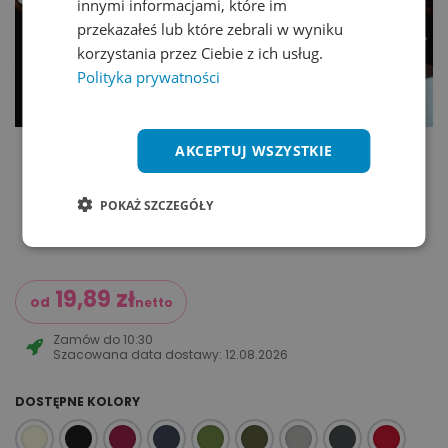
innymi informacjami, które im
przekazałeś lub które zebrali w wyniku
korzystania przez Ciebie z ich usług.
Polityka prywatności
AKCEPTUJ WSZYSTKIE
POKAŻ SZCZEGÓŁY
19,89
zł
od
netto
Zamów do
10:30
Szacowana data dostawy:
12.08.2026
DOSTĘPNE KOLORY