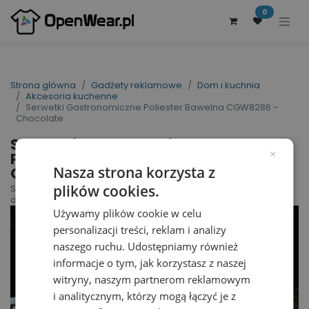
0
Strona główna
Gadżety reklamowe
Dom i kuchnia
Akcesoria kuchenne
Serwetki Gastronomiczne Poliester Bawelna CGW8286 -
Chocolate
Serwetki Gastronomiczne
Poliester Bawelna
×
CGW8286 - Chocolate
Nasza strona korzysta z
plików cookies.
Serviettes Arezzo Classic | nr art.: CGW8286 | nr
art. producenta: 08286/08285
Używamy plików cookie w celu
personalizacji treści, reklam i analizy
naszego ruchu. Udostępniamy również
informacje o tym, jak korzystasz z naszej
witryny, naszym partnerom reklamowym
i analitycznym, którzy mogą łączyć je z