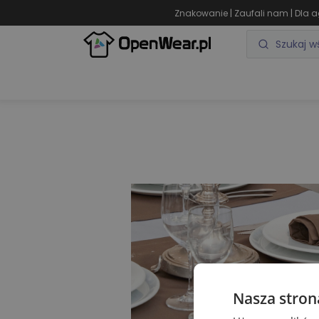
|
|
Znakowanie
Zaufali nam
Dla a
ODZIEŻ REKLAMOWA
GADŻETY REKLAMOWE
Nasza stron