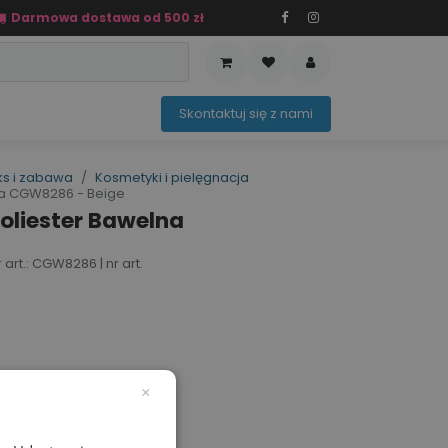
Darmowa dostawa od 500 zł
PRZEDAŻ
OFERTA SEZONOWA
Sko​ntaktuj ​​​​się z nami​​​​
ks i zabawa
Kosmetyki i pielęgnacja
na CGW8286 - Beige
oliester Bawelna
rt.: CGW8286 | nr art.
×