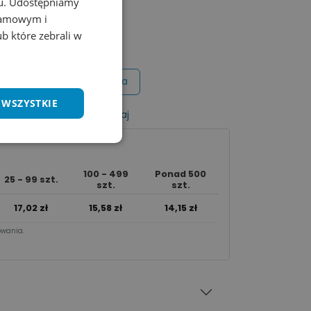
chu. Udostępniamy
klamowym i
ub które zebrali w
Wycena na maila
 WSZYSTKIE
listy życzeń
Porównaj
100 - 499
Ponad 500
25 - 99 szt.
szt.
szt.
17,02
zł
15,58
zł
14,15
zł
wania.​