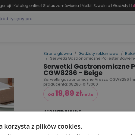
|
|
|
|
|
|
gencji
Katalog online
Status zamówienia
Metki
Szwalnia
Gadżety
|
ZASTOSOWANIA
DLA BRANŻY
MARKI
PRODUKTY 24H
WY
Strona główna
Gadżety reklamowe
Rela
Serwetki Gastronomiczne Poliester Bawel
Serwetki Gastronomiczne P
CGW8286 - Beige
Serwetki gastronomiczne Arezzo CGW8286 | nr a
producenta: 08286-01/3000
19,89
zł
od
netto
DOSTĘPNE KOLORY
a korzysta z plików cookies.