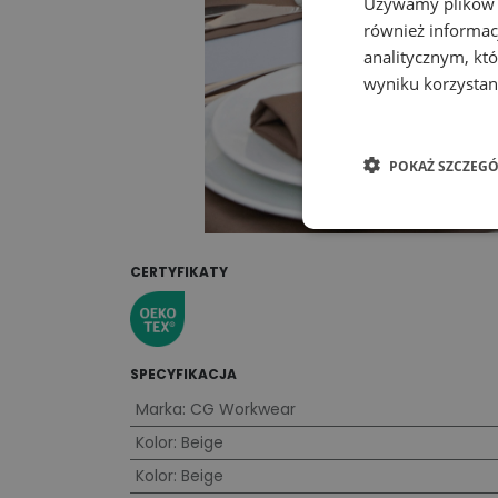
Używamy plików co
również informac
analitycznym, któ
wyniku korzystani
POKAŻ SZCZEGÓ
CERTYFIKATY
SPECYFIKACJA
Marka
:
CG Workwear
Kolor
:
Beige
Kolor
:
Beige