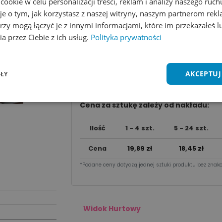
okie w celu personalizacji treści, reklam i analizy naszego ru
ROZMIAR
je o tym, jak korzystasz z naszej witryny, naszym partnerom re
37 x 37 cm
50 x 50 cm
rzy mogą łączyć je z innymi informacjami, które im przekazałeś l
a przez Ciebie z ich usług.
Polityka prywatności
Dodaj do koszyka
AKCEPTUJ
ŁY
Zobacz wszystkie kolory
Dodaj do 
Cena za sztu​kę zależy od nakładu:
Ilość
1 - 4 szt.
5 - 24 szt.
Cena
19,89
zł
18,45
zł
*Podane ceny dotyczą jednej sztuki produktu bez znako
Widok Hurtowy