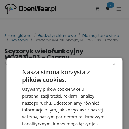
0
Strona główna
Gadżety reklamowe
Dla majsterkowicza
Scyzoryki
Scyzoryk wielofunkcyjny MO2531-03 - Czarny
Scyzoryk wielofunkcyjny
MO2531-03 - Czarny
153312
×
Nasza strona korzysta z
plików cookies.
Używamy plików cookie w celu
personalizacji treści, reklam i analizy
naszego ruchu. Udostępniamy również
informacje o tym, jak korzystasz z naszej
witryny, naszym partnerom reklamowym
i analitycznym, którzy mogą łączyć je z