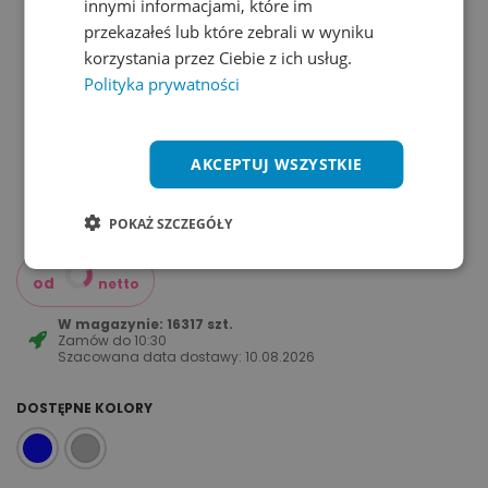
innymi informacjami, które im
przekazałeś lub które zebrali w wyniku
korzystania przez Ciebie z ich usług.
Polityka prywatności
AKCEPTUJ WSZYSTKIE
POKAŻ SZCZEGÓŁY
od
netto
W magazynie: 16317 szt.
Zamów do
10:30
Szacowana data dostawy:
10.08.2026
DOSTĘPNE KOLORY