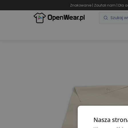
|
|
Znakowanie
Zaufali nam
Dla a
ODZIEŻ REKLAMOWA
GADŻETY REKLAMOWE
Nasza stron