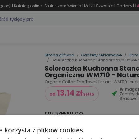
|
|
|
|
|
|
gencji
Katalog online
Status zamówienia
Metki
Szwalnia
Gadżety
|
ZASTOSOWANIA
DLA BRANŻY
MARKI
PRODUKTY 24H
WY
Strona główna
Gadżety reklamowe
Dom 
Sciereczka Kuchenna Standardowa Baweln
Sciereczka Kuchenna Sta
Organiczna WM710 - Natur
Organic Cotton Tea Towel | nr art.: WM710 | nr a
W magazy
13,14
zł
Zamów d
od
netto
Szacowan
DOSTĘPNE KOLORY
a korzysta z plików cookies.