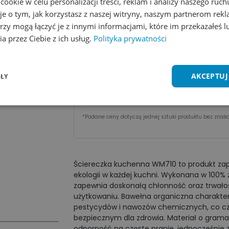
okie w celu personalizacji treści, reklam i analizy naszego ru
Dodaj do koszyka
je o tym, jak korzystasz z naszej witryny, naszym partnerom re
rzy mogą łączyć je z innymi informacjami, które im przekazałeś l
Zobacz wszystkie kolory
Dodaj do 
a przez Ciebie z ich usług.
Polityka prywatności
Cena za sztu​kę zależy od nakładu:
AKCEPTUJ
ŁY
Ilość
1 - 9 szt.
10 - 49 szt.
Cena
13,14
zł
12,28
zł
*Podane ceny dotyczą jednej sztuki produktu bez znako
Ściereczka kuchenna WM710 to produkt zapr
ekologii w każdej kuchni. Wykonana w 100% z
zapewnia doskonałą chłonność oraz trwało
użytkowaniu. Bawełna organiczna charakter
pestycydów i nawozów chemicznych, co czy
bezpiecznym dla zdrowia. Materiał o grama
odporność na częste pranie, jednocześnie