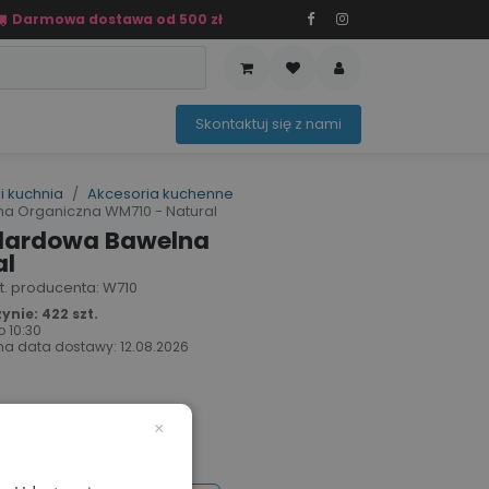
Darmowa dostawa od 500 zł
PRZEDAŻ
OFERTA SEZONOWA
Sko​ntaktuj ​​​​się z nami​​​​
i kuchnia
Akcesoria kuchenne
a Organiczna WM710 - Natural
ndardowa Bawelna
al
rt. producenta: W710
nie: 422 szt.
o
10:30
a data dostawy:
12.08.2026
×