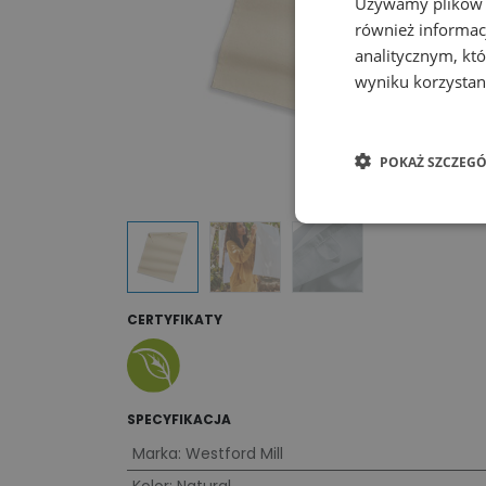
Używamy plików co
również informac
analitycznym, któ
wyniku korzystani
POKAŻ SZCZEGÓ
CERTYFIKATY
SPECYFIKACJA
Marka
:
Westford Mill
Kolor
:
Natural