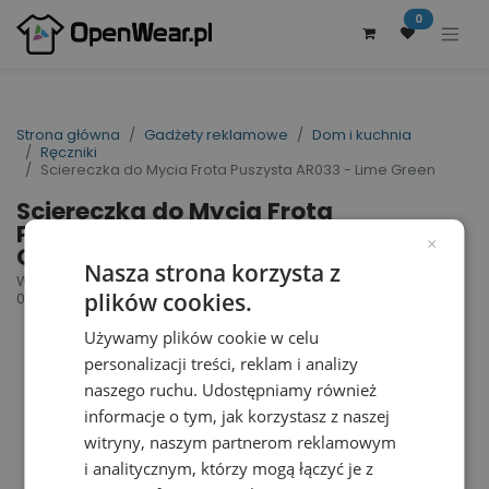
0
Strona główna
Gadżety reklamowe
Dom i kuchnia
Ręczniki
Sciereczka do Mycia Frota Puszysta AR033 - Lime Green
Sciereczka do Mycia Frota
Puszysta AR033 - Lime
×
Green
Nasza strona korzysta z
Washcloth | nr art.: AR033 | nr art. producenta:
plików cookies.
001.50
Używamy plików cookie w celu
personalizacji treści, reklam i analizy
naszego ruchu. Udostępniamy również
informacje o tym, jak korzystasz z naszej
witryny, naszym partnerom reklamowym
i analitycznym, którzy mogą łączyć je z