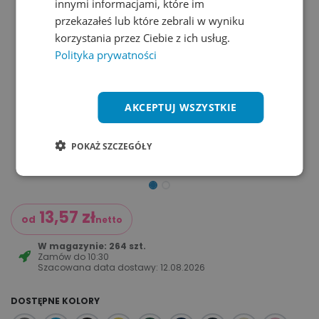
innymi informacjami, które im
przekazałeś lub które zebrali w wyniku
korzystania przez Ciebie z ich usług.
Polityka prywatności
AKCEPTUJ WSZYSTKIE
POKAŻ SZCZEGÓŁY
13,57
zł
od
netto
W magazynie: 264 szt.
Zamów do
10:30
Szacowana data dostawy:
12.08.2026
DOSTĘPNE KOLORY