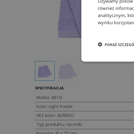
Używamy plików co
również informac
analitycznym, któ
wyniku korzystani
POKAŻ SZCZEGÓ
SPECYFIKACJA
Marka
:
ARTG
Kolor
:
Light Purple
HEX kolor
:
AD96DC
Typ produktu
:
ręczniki
Rozmiar
:
16 x 22 cm