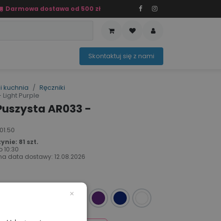
Darmowa dostawa od 500 zł
PRZEDAŻ
OFERTA SEZONOWA
Sko​ntaktuj ​​​​się z nami​​​​
i kuchnia
Ręczniki
 Light Purple
Puszysta AR033 -
01.50
nie: 81 szt.
o
10:30
a data dostawy:
12.08.2026
×