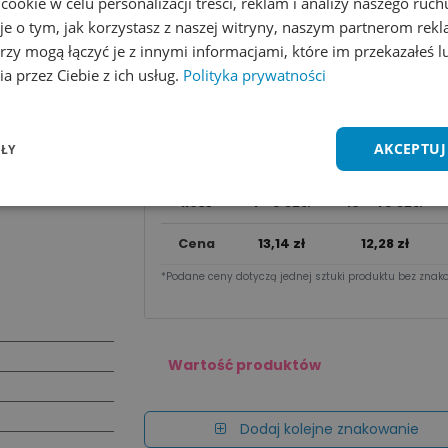
okie w celu personalizacji treści, reklam i analizy naszego ru
Dodaj do koszyka
je o tym, jak korzystasz z naszej witryny, naszym partnerom re
rzy mogą łączyć je z innymi informacjami, które im przekazałeś l
Wycena na maila
a przez Ciebie z ich usług.
Polityka prywatności
Zobacz wszystkie kolory
Dodaj do 
AKCEPTUJ
ŁY
Cena za sztu​kę zależy od nakładu:
Ilość
1 - 9 szt.
10 - 49 szt.
Cena
13,14
zł
12,28
zł
*Podane ceny dotyczą jednej sztuki produktu bez znako
Wartość produktów
Dodaj kolejne znakowanie