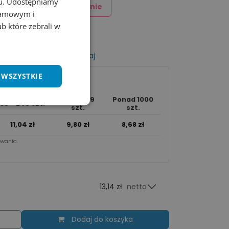
chu. Udostępniamy
Dodaj znakowanie
klamowym i
ub które zebrali w
listy życzeń
Porównaj
 WSZYSTKIE
250 - 999
Ponad 1000
50 - 249 szt.
szt.
szt.
11,04
zł
9,80
zł
8,68
zł
wania.​
13,14 zł
netto
Dodaj do koszyka