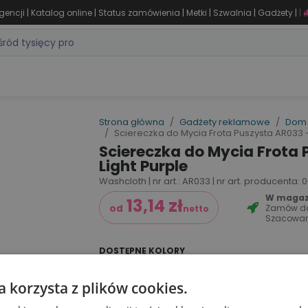
|
|
|
|
|
|
gencji
Katalog online
Status zamówienia
Metki
Szwalnia
Gadżety
|
ZASTOSOWANIA
DLA BRANŻY
MARKI
PRODUKTY 24H
WY
Strona główna
Gadżety reklamowe
Dom 
Sciereczka do Mycia Frota Puszysta AR033 -
Sciereczka do Mycia Frota 
Light Purple
Washcloth | nr art.: AR033 | nr art. producenta: 0
W magazy
13,14
zł
Zamów d
od
netto
Szacowan
DOSTĘPNE KOLORY
a korzysta z plików cookies.