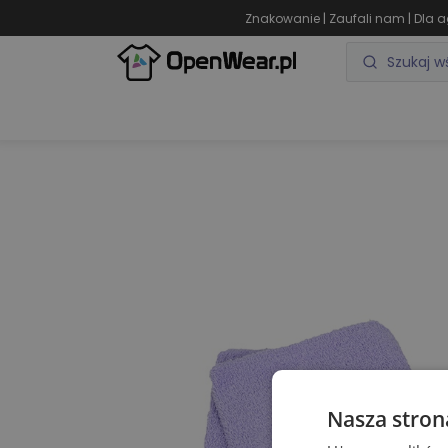
|
|
Znakowanie
Zaufali nam
Dla a
ODZIEŻ REKLAMOWA
GADŻETY REKLAMOWE
Nasza stron