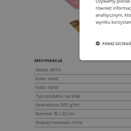
Używamy plików co
również informac
analitycznym, któ
wyniku korzystani
POKAŻ SZCZEGÓ
SPECYFIKACJA
Marka
:
ARTG
Kolor
:
Sand
Kolor
:
Sand
Typ produktu
:
ręczniki
Gramatura
:
500 g/m²
Rozmiar
:
16 x 22 cm
Rodzaj materiału
:
frota