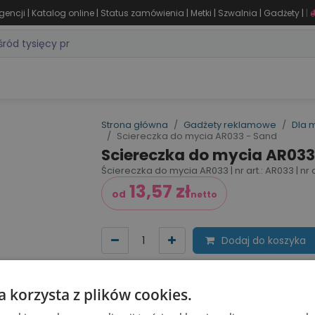
|
|
|
|
|
|
gencji
Katalog online
Status zamówienia
Metki
Szwalnia
Gadżety
|
ZASTOSOWANIA
DLA BRANŻY
MARKI
PRODUKTY 24H
WY
Strona główna
Gadżety reklamowe
Dla 
Sciereczka do mycia AR033 - Sand
Sciereczka do mycia AR033
Ściereczka do mycia AR033 | nr art.: AR033 | nr 
13,57
zł
od
netto
Dodaj do koszyka
Zobacz wszystkie kolory
Dodaj do 
a korzysta z plików cookies.
Cena za sztu​kę zależy od nakładu: