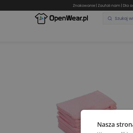
|
|
Znakowanie
Zaufali nam
Dla a
ODZIEŻ REKLAMOWA
GADŻETY REKLAMOWE
Nasza stron