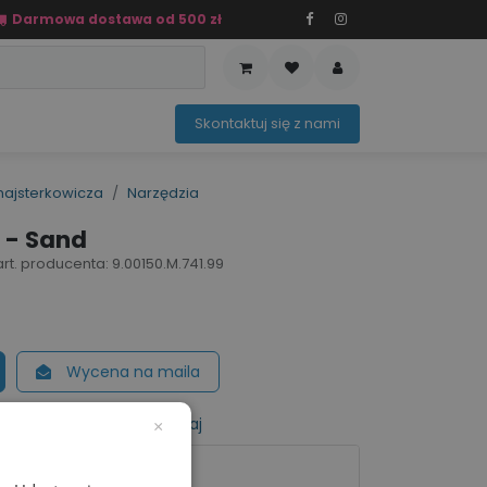
Darmowa dostawa od 500 zł
PRZEDAŻ
OFERTA SEZONOWA
Sko​ntaktuj ​​​​się z nami​​​​
majsterkowicza
Narzędzia
 - Sand
art. producenta: 9.00150.M.741.99
Wycena na maila
listy życzeń
Porównaj
×