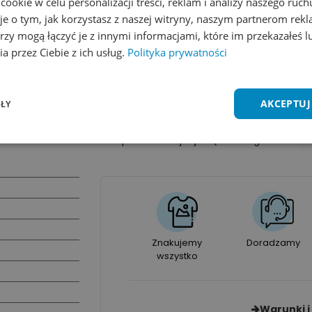
okie w celu personalizacji treści, reklam i analizy naszego ru
je o tym, jak korzystasz z naszej witryny, naszym partnerom re
Ilość
1 - 9 szt.
10 - 49 szt.
rzy mogą łączyć je z innymi informacjami, które im przekazałeś l
a przez Ciebie z ich usług.
Polityka prywatności
Cena
13,57
zł
12,67
zł
*Podane ceny dotyczą jednej sztuki produktu bez znako
AKCEPTUJ
ŁY
Ten produkt znajduje się w kategoriach:
Na
Znakujemy
Doradzamy
wszystko
Warunki i