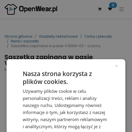
0
Strona główna
Gadżety reklamowe
Torby i plecaki
Nerki i saszetki
Saszetka zapinana w pasie V4569-03 - czarny
Saszetka zapinana w pasie
V4569-03 - czarny
×
Nr artykułu dostawcy: V4569-03 | ID : 10263
Nasza strona korzysta z
plików cookies.
Używamy plików cookie w celu
personalizacji treści, reklam i analizy
naszego ruchu. Udostępniamy również
informacje o tym, jak korzystasz z naszej
witryny, naszym partnerom reklamowym
i analitycznym, którzy mogą łączyć je z