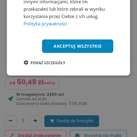
innymi informacjami, które im
przekazałeś lub które zebrali w wyniku
korzystania przez Ciebie z ich usług.
Polityka prywatności
AKCEPTUJ WSZYSTKIE
POKAŻ SZCZEGÓŁY
50,48
zł
od
netto
W magazynie: 2250 szt.
Zamów do
10:30
Szacowana data dostawy:
11.08.2026
Dodaj do koszyka
Dodaj znakowanie
Wycena na maila