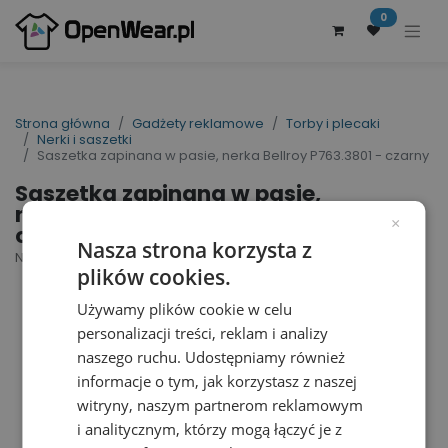
0
Strona główna
Gadżety reklamowe
Torby i plecaki
Nerki i saszetki
Saszetka zapinana w pasie, nerka Bellroy P763.3801 - czarny
Saszetka zapinana w pasie,
nerka Bellroy P763.3801 -
×
czarny
Nasza strona korzysta z
Nr artykułu dostawcy: P763.3801 | ID : 36851
plików cookies.
Używamy plików cookie w celu
personalizacji treści, reklam i analizy
naszego ruchu. Udostępniamy również
informacje o tym, jak korzystasz z naszej
witryny, naszym partnerom reklamowym
i analitycznym, którzy mogą łączyć je z