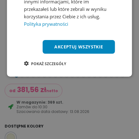
innymi informacjami, które im
przekazałeś lub które zebrali w wyniku
korzystania przez Ciebie z ich usług.
Polityka prywatności
AKCEPTUJ WSZYSTKIE
POKAŻ SZCZEGÓŁY
381,56
zł
od
netto
W magazynie: 369 szt.
Zamów do
10:30
Szacowana data dostawy:
13.08.2026
DOSTĘPNE KOLORY