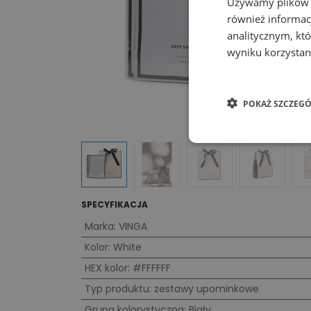
Używamy plików co
również informac
analitycznym, któ
wyniku korzystani
POKAŻ SZCZEGÓ
SPECYFIKACJA
Marka
:
VINGA
Kolor
:
White
HEX kolor
:
#FFFFFF
Typ produktu
:
zestawy upominkowe
Grupa kolorystyczna
:
Biały