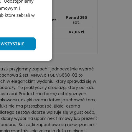
chu. Udostępniamy
klamowym i
ub które zebrali w
Ponad 250
10 - 49 szt.
50 - 249 szt.
szt.
78,54
zł
72,79
zł
67,05
zł
wania.​
 WSZYSTKIE
trzu przyjemny zapach i jednocześnie wybrać
pachowa 2 szt. VINGA x TGL VG668-02 to
 w eleganckim wydaniu, który sprawdzi się w
 podróży. To praktyczny drobiazg, który od razu
rzestrzeni. Produkt ma formę estetycznych
akowaniu, dzięki czemu łatwo je schować tam,
ukt nie ma przeszkadzać. Biało-czarna
dlatego zestaw dobrze wpisuje się w gust osób,
eż dobry wybór na upominek firmowy lub prezent
nie podane. Saszetki zapachowe są rozwiązaniem
ają montażu, nie zajmują dużo miejsca i