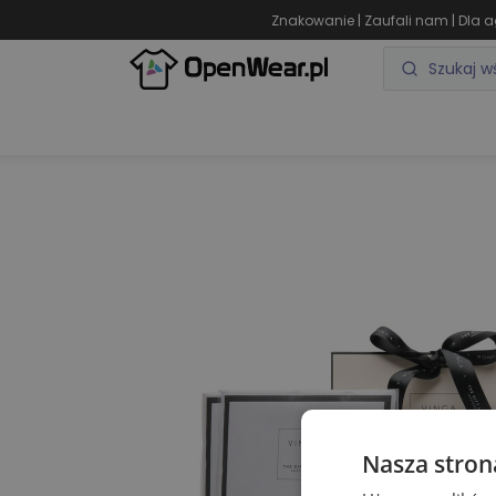
|
|
Znakowanie
Zaufali nam
Dla a
ODZIEŻ REKLAMOWA
GADŻETY REKLAMOWE
Nasza stron