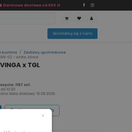
Darmowa dostawa od 500 zł
PRZEDAŻ
OFERTA SEZONOWA
Sko​ntaktuj ​​​​się z nami​​​​
i kuchnia
Zestawy upominkowe
68-02 - white, black
 VINGA x TGL
zynie: 1157 szt.
 do
10:30
ana data dostawy:
13.08.2026
Wycena na maila
×