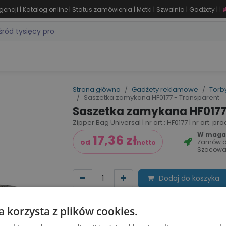
|
|
|
|
|
|
gencji
Katalog online
Status zamówienia
Metki
Szwalnia
Gadżety
|
ZASTOSOWANIA
DLA BRANŻY
MARKI
PRODUKTY 24H
WY
Strona główna
Gadżety reklamowe
Torby
Saszetka zamykana HF0177 - Transparent
Saszetka zamykana HF0177
Zipper Bag Universal | nr art.: HF0177 | nr art. p
W magaz
17,36
zł
Zamów 
od
netto
Szacowa
Dodaj do koszyka
Dodaj do listy życzeń
Porównaj
a korzysta z plików cookies.
Cena za sztu​kę zależy od nakładu: