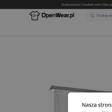
|
|
Znakowanie
Zaufali nam
Dla a
ODZIEŻ REKLAMOWA
GADŻETY REKLAMOWE
Nasza stron