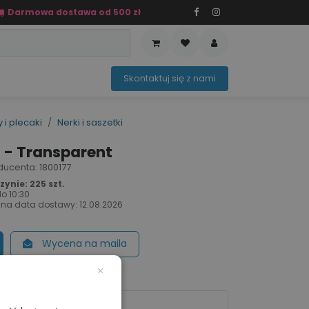
Darmowa dostawa od 500 zł
PRZEDAŻ
OFERTA SEZONOWA
Sko​ntaktuj ​​​​się z nami​​​​
 i plecaki
Nerki i saszetki
 - Transparent
roducenta: 1800177
ynie: 225 szt.
do
10:30
na data dostawy:
12.08.2026
Wycena na maila
×