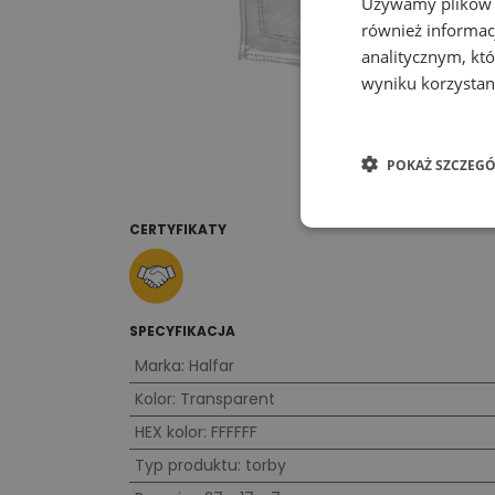
Używamy plików co
również informac
analitycznym, któ
wyniku korzystani
POKAŻ SZCZEGÓ
CERTYFIKATY
SPECYFIKACJA
Marka
:
Halfar
Kolor
:
Transparent
HEX kolor
:
FFFFFF
Typ produktu
:
torby