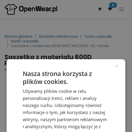
0
Strona główna
Gadżety reklamowe
Torby i plecaki
Nerki i saszetki
Saszetka z materialu 600D RPET MO2835-39 - Khaki
Saszetka z materialu 600D
RPET MO2835-39 - Khaki
×
160631
Nasza strona korzysta z
plików cookies.
Używamy plików cookie w celu
personalizacji treści, reklam i analizy
naszego ruchu. Udostępniamy również
informacje o tym, jak korzystasz z naszej
witryny, naszym partnerom reklamowym
i analitycznym, którzy mogą łączyć je z