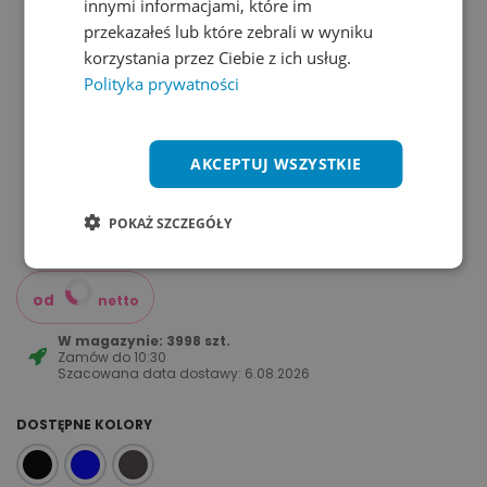
innymi informacjami, które im
przekazałeś lub które zebrali w wyniku
korzystania przez Ciebie z ich usług.
Polityka prywatności
AKCEPTUJ WSZYSTKIE
POKAŻ SZCZEGÓŁY
od
netto
W magazynie: 3998 szt.
Zamów do
10:30
Szacowana data dostawy:
6.08.2026
DOSTĘPNE KOLORY