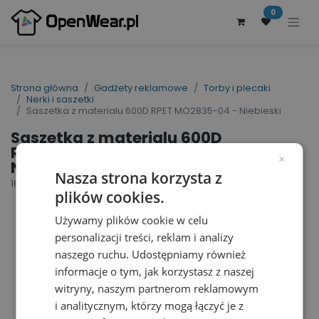
0
Strona główna
Gadżety reklamowe
Torby i plecaki
Nerki i saszetki
Saszetka z materialu 600D RPET MO2835-04 - Niebieski
Saszetka z materialu 600D
RPET MO2835-04 -
×
Niebieski
Nasza strona korzysta z
160628
plików cookies.
Używamy plików cookie w celu
personalizacji treści, reklam i analizy
naszego ruchu. Udostępniamy również
informacje o tym, jak korzystasz z naszej
witryny, naszym partnerom reklamowym
i analitycznym, którzy mogą łączyć je z