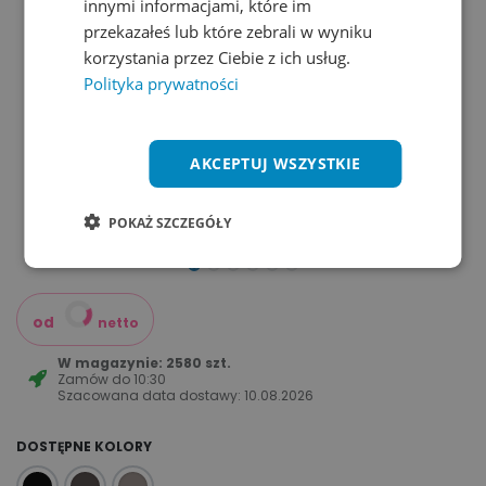
innymi informacjami, które im
przekazałeś lub które zebrali w wyniku
korzystania przez Ciebie z ich usług.
Polityka prywatności
AKCEPTUJ WSZYSTKIE
POKAŻ SZCZEGÓŁY
od
netto
W magazynie: 2580 szt.
Zamów do
10:30
Szacowana data dostawy:
10.08.2026
DOSTĘPNE KOLORY