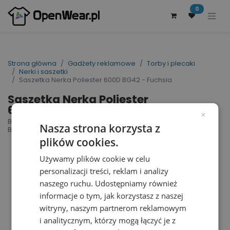
0
Strona główna
Gadżety reklamowe
Torby i plecaki
Nerki i saszetki
Saszetka Nerka Poliester 600D BG42 - Fuchsia
Saszetka Nerka Poliester
600D BG42 - Fuchsia
×
Belt Bag | nr art.: BG42 | nr art. producenta:
Nasza strona korzysta z
BG42
plików cookies.
Używamy plików cookie w celu
personalizacji treści, reklam i analizy
naszego ruchu. Udostępniamy również
informacje o tym, jak korzystasz z naszej
witryny, naszym partnerom reklamowym
i analitycznym, którzy mogą łączyć je z