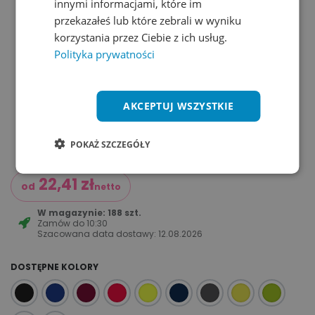
innymi informacjami, które im
przekazałeś lub które zebrali w wyniku
korzystania przez Ciebie z ich usług.
Polityka prywatności
AKCEPTUJ WSZYSTKIE
POKAŻ SZCZEGÓŁY
22,41
zł
od
netto
W magazynie: 188 szt.
Zamów do
10:30
Szacowana data dostawy:
12.08.2026
DOSTĘPNE KOLORY