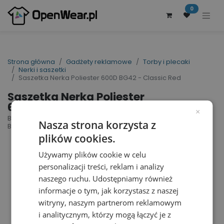
0
Strona główna
Gadżety reklamowe
Torby i plecaki
Nerki i saszetki
Saszetka Nerka Poliester 600D BG42 - Classic Red
Saszetka Nerka Poliester
600D BG42 - Classic Red
×
Belt Bag | nr art.: BG42 | nr art. producenta:
Nasza strona korzysta z
BG42
plików cookies.
Używamy plików cookie w celu
personalizacji treści, reklam i analizy
naszego ruchu. Udostępniamy również
informacje o tym, jak korzystasz z naszej
witryny, naszym partnerom reklamowym
i analitycznym, którzy mogą łączyć je z