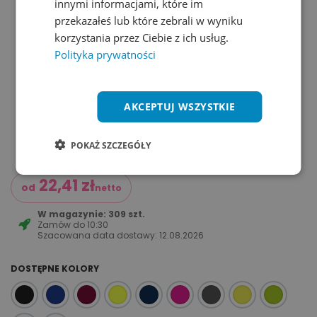
innymi informacjami, które im
przekazałeś lub które zebrali w wyniku
korzystania przez Ciebie z ich usług.
Polityka prywatności
AKCEPTUJ WSZYSTKIE
POKAŻ SZCZEGÓŁY
22,41
zł
od
netto
W magazynie: 309 szt.
Zamów do
10:30
Szacowana data dostawy:
12.08.2026
DOSTĘPNE KOLORY