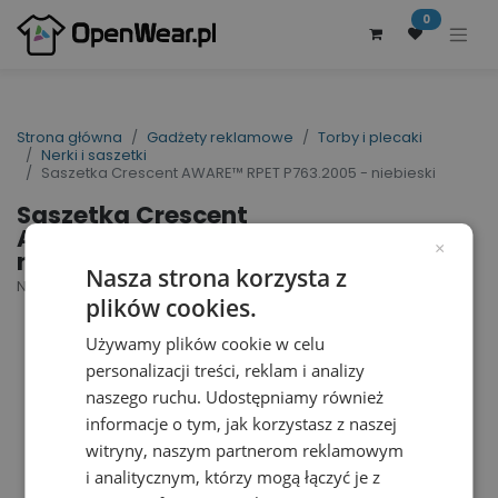
0
Strona główna
Gadżety reklamowe
Torby i plecaki
Nerki i saszetki
Saszetka Crescent AWARE™ RPET P763.2005 - niebieski
Saszetka Crescent
AWARE™ RPET P763.2005 -
×
niebieski
Nasza strona korzysta z
Nr artykułu dostawcy: P763.2005 | ID : 35580
plików cookies.
Używamy plików cookie w celu
personalizacji treści, reklam i analizy
naszego ruchu. Udostępniamy również
informacje o tym, jak korzystasz z naszej
witryny, naszym partnerom reklamowym
i analitycznym, którzy mogą łączyć je z