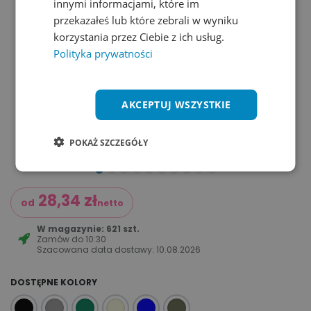
innymi informacjami, które im
przekazałeś lub które zebrali w wyniku
korzystania przez Ciebie z ich usług.
Polityka prywatności
AKCEPTUJ WSZYSTKIE
POKAŻ SZCZEGÓŁY
28,34
zł
od
netto
W magazynie: 621 szt.
Zamów do
10:30
Szacowana data dostawy:
10.08.2026
DOSTĘPNE KOLORY