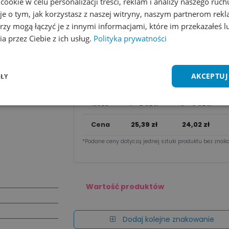
okie w celu personalizacji treści, reklam i analizy naszego ru
Dodaj do koszyka
je o tym, jak korzystasz z naszej witryny, naszym partnerom re
rzy mogą łączyć je z innymi informacjami, które im przekazałeś l
Wycena na maila
a przez Ciebie z ich usług.
Polityka prywatności
Zobacz wszystkie kolory
Dodaj do 
AKCEPTUJ
ŁY
Cena za sztu​kę zależy od nakładu:
Ilość
1 - 2 szt.
3 - 9 szt.
Cena
25,39
zł
24,02
zł
*Podane ceny dotyczą jednej sztuki produktu bez znako
Wartość produktów
Dodaj kolejne znakowanie