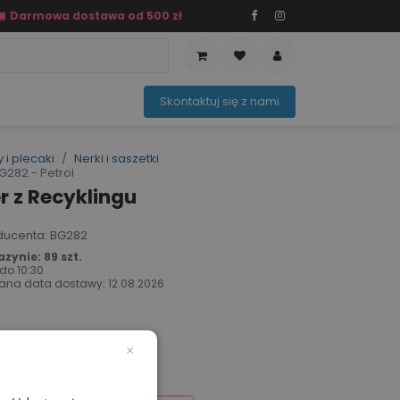
Darmowa dostawa od 500 zł
PRZEDAŻ
OFERTA SEZONOWA
Sko​ntaktuj ​​​​się z nami​​​​
 i plecaki
Nerki i saszetki
G282 - Petrol
r z Recyklingu
roducenta: BG282
ynie: 89 szt.
 do
10:30
ana data dostawy:
12.08.2026
×