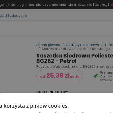
|
|
|
|
|
|
gencji
Katalog online
Status zamówienia
Metki
Szwalnia
Gadżety
|
ZASTOSOWANIA
DLA BRANŻY
MARKI
PRODUKTY 24H
WY
Strona główna
Gadżety reklamowe
Torby
Saszetka Biodrowa Poliester z Recyklingu B
Saszetka Biodrowa Polieste
BG282 - Petrol
Recycled Waistpack | nr art.: BG282 | nr art. p
W magaz
25,39
zł
Zamów
od
netto
Szacow
DOSTĘPNE KOLORY
a korzysta z plików cookies.