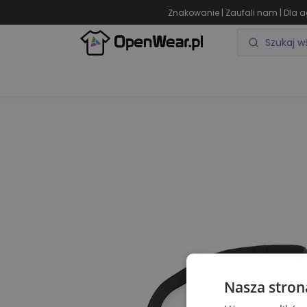
|
|
Znakowanie
Zaufali nam
Dla a
ODZIEŻ REKLAMOWA
GADŻETY REKLAMOWE
Nasza stron