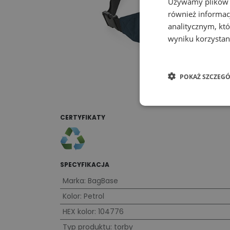
Używamy plików co
również informac
analitycznym, któ
wyniku korzystani
POKAŻ SZCZEGÓ
CERTYFIKATY
SPECYFIKACJA
Marka
:
BagBase
Kolor
:
Petrol
HEX kolor
:
104776
Typ produktu
:
torby