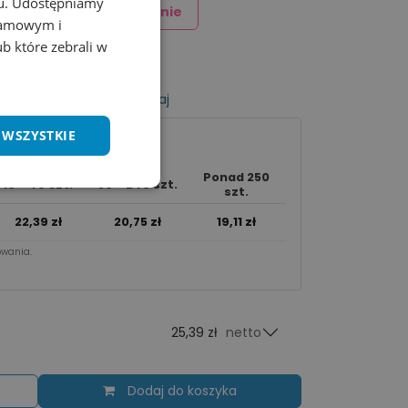
chu. Udostępniamy
Dodaj znakowanie
klamowym i
ub które zebrali w
listy życzeń
Porównaj
 WSZYSTKIE
Ponad 250
10 - 49 szt.
50 - 249 szt.
szt.
22,39
zł
20,75
zł
19,11
zł
wania.​
25,39 zł
netto
Dodaj do koszyka