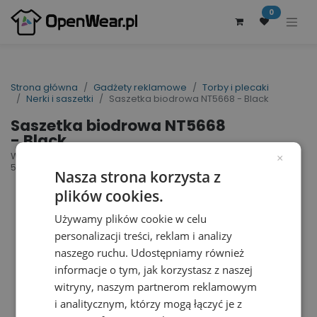
0
Strona główna
Gadżety reklamowe
Torby i plecaki
Nerki i saszetki
Saszetka biodrowa NT5668 - Black
Saszetka biodrowa NT5668
- Black
Waist Bag | nr art.: NT5668 | nr art. producenta:
×
5668
Nasza strona korzysta z
plików cookies.
Używamy plików cookie w celu
personalizacji treści, reklam i analizy
naszego ruchu. Udostępniamy również
informacje o tym, jak korzystasz z naszej
witryny, naszym partnerom reklamowym
i analitycznym, którzy mogą łączyć je z