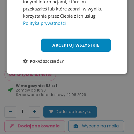
innymi informacjami, które im
przekazałeś lub które zebrali w wyniku
korzystania przez Ciebie z ich usług.
Polityka prywatności
AKCEPTUJ WSZYSTKIE
POKAŻ SZCZEGÓŁY
51,62
zł
od
netto
W magazynie: 53 szt.
Zamów do
10:30
Szacowana data dostawy:
12.08.2026
Dodaj do koszyka
Dodaj znakowanie
Wycena na maila