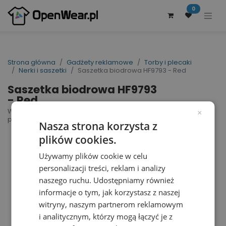
0
Strona główna
Gadżety reklamowe
Torby i plecaki
Nerki i saszetki
Saszetka biodrowa HF9793 - Red
Saszetka biodrowa HF9793
- Red
Waist Bag Solution | nr art.: HF9793 | nr art.
×
producenta: 1809793
Nasza strona korzysta z
plików cookies.
Używamy plików cookie w celu
personalizacji treści, reklam i analizy
naszego ruchu. Udostępniamy również
informacje o tym, jak korzystasz z naszej
witryny, naszym partnerom reklamowym
i analitycznym, którzy mogą łączyć je z