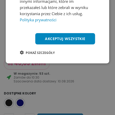
innymi informacjami, które im
przekazałeś lub które zebrali w wyniku
korzystania przez Ciebie z ich usług.
Polityka prywatności
AKCEPTUJ WSZYSTKIE
POKAŻ SZCZEGÓŁY
40,83
zł
od
netto
W magazynie: 53 szt.
Zamów do
10:30
Szacowana data dostawy:
10.08.2026
DOSTĘPNE KOLORY