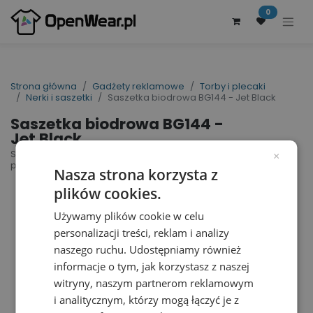
0
Strona główna
Gadżety reklamowe
Torby i plecaki
Nerki i saszetki
Saszetka biodrowa BG144 - Jet Black
Saszetka biodrowa BG144 -
Jet Black
Studio Waistpack | nr art.: BG144 | nr art.
×
producenta: BG144
Nasza strona korzysta z
plików cookies.
Używamy plików cookie w celu
personalizacji treści, reklam i analizy
naszego ruchu. Udostępniamy również
informacje o tym, jak korzystasz z naszej
witryny, naszym partnerom reklamowym
i analitycznym, którzy mogą łączyć je z