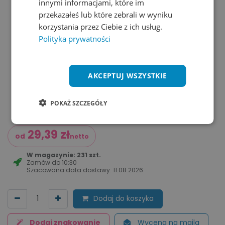
innymi informacjami, które im
przekazałeś lub które zebrali w wyniku
korzystania przez Ciebie z ich usług.
Polityka prywatności
AKCEPTUJ WSZYSTKIE
POKAŻ SZCZEGÓŁY
29,39
zł
od
netto
W magazynie: 231 szt.
Zamów do
10:30
Szacowana data dostawy:
11.08.2026
Dodaj do koszyka
Dodaj znakowanie
Wycena na maila