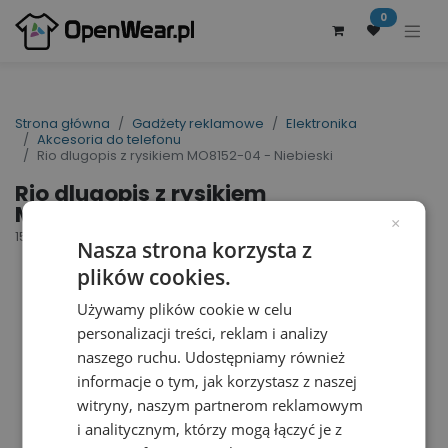
0
Strona główna
Gadżety reklamowe
Elektronika
Akcesoria do telefonu
Rio dlugopis z rysikiem MO8152-04 - Niebieski
Rio dlugopis z rysikiem
MO8152-04 - Niebieski
×
155205
Nasza strona korzysta z
plików cookies.
Używamy plików cookie w celu
personalizacji treści, reklam i analizy
naszego ruchu. Udostępniamy również
informacje o tym, jak korzystasz z naszej
witryny, naszym partnerom reklamowym
i analitycznym, którzy mogą łączyć je z