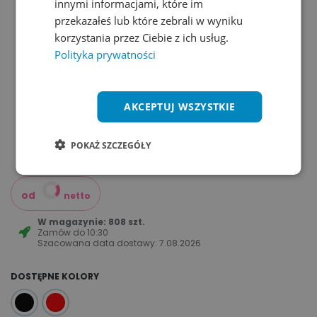
innymi informacjami, które im
przekazałeś lub które zebrali w wyniku
korzystania przez Ciebie z ich usług.
Polityka prywatności
AKCEPTUJ WSZYSTKIE
POKAŻ SZCZEGÓŁY
od
netto
W magazynie: 808 szt.
Zamów do
10:30
Szacowana data dostawy:
7.08.2026
DOSTĘPNE KOLORY