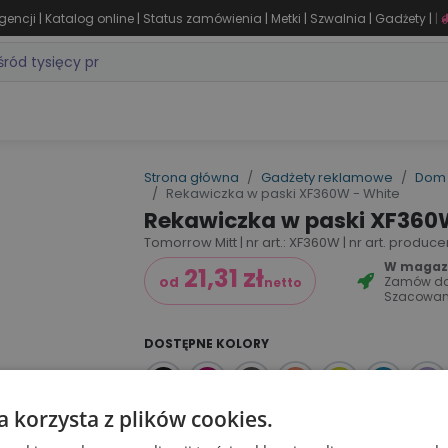
|
|
|
|
|
|
gencji
Katalog online
Status zamówienia
Metki
Szwalnia
Gadżety
|
ZASTOSOWANIA
DLA BRANŻY
MARKI
PRODUKTY 24H
WY
Strona główna
Gadżety reklamowe
Dom 
Rekawiczka w paski XF360W - White
Rekawiczka w paski XF360
Tomorrow Mitt | nr art.: XF360W | nr art. produce
W magazyn
21,31
zł
Zamów d
od
netto
Szacowan
DOSTĘPNE KOLORY
a korzysta z plików cookies.
Dodaj do koszyka