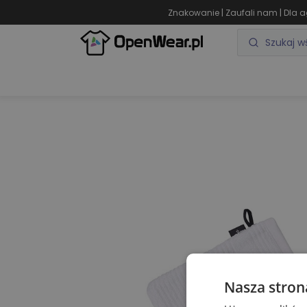
|
|
Znakowanie
Zaufali nam
Dla a
ODZIEŻ REKLAMOWA
GADŻETY REKLAMOWE
Nasza stron