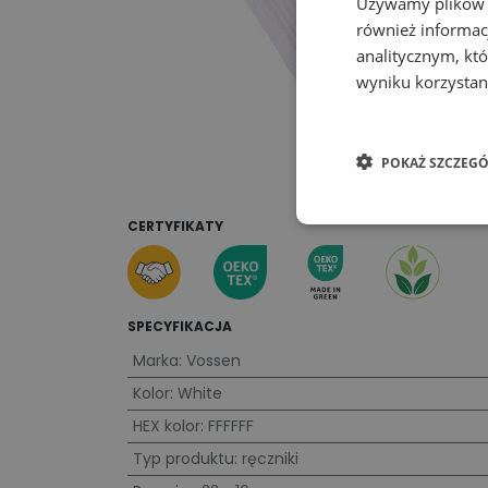
Używamy plików co
również informac
analitycznym, któ
wyniku korzystani
POKAŻ SZCZEGÓ
CERTYFIKATY
SPECYFIKACJA
Marka
:
Vossen
Kolor
:
White
HEX kolor
:
FFFFFF
Typ produktu
:
ręczniki