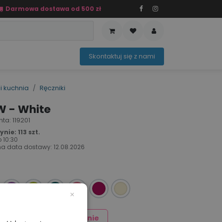
Darmowa dostawa od 500 zł
PRZEDAŻ
OFERTA SEZONOWA
Sko​ntaktuj ​​​​się z nami​​​​
i kuchnia
Ręczniki
W - White
nta: 119201
ie: 113 szt.
o
10:30
a data dostawy:
12.08.2026
×
Dodaj znakowanie