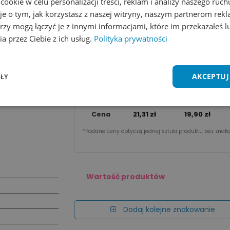
okie w celu personalizacji treści, reklam i analizy naszego ru
je o tym, jak korzystasz z naszej witryny, naszym partnerom re
Wycena na maila
rzy mogą łączyć je z innymi informacjami, które im przekazałeś l
a przez Ciebie z ich usług.
Polityka prywatności
Zobacz wszystkie kolory
Dodaj do 
Cena za sztu​kę zależy od nakładu:
AKCEPTUJ
ŁY
Ilość
1 - 9 szt.
10 - 49 szt.
Cena
21,31
zł
19,90
zł
*Podane ceny dotyczą jednej sztuki produktu bez znako
Wartość produktów
Dodaj kolejne znakowanie