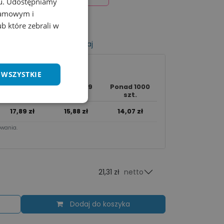
chu. Udostępniamy
klamowym i
ub które zebrali w
listy życzeń
Porównaj
 WSZYSTKIE
250 - 999
Ponad 1000
50 - 249 szt.
szt.
szt.
17,89
zł
15,88
zł
14,07
zł
wania.​
21,31 zł
netto
Dodaj do koszyka