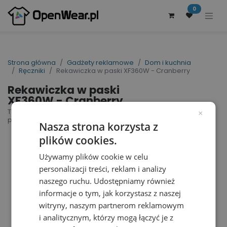
0
Strona główna
Gadżety reklamowe
Dom i kuchnia
Ręczniki
Rekawiczka w paski XF360W - Cranberry
Rekawiczka w paski
XF360W - Cranberry
Tomorrow Mitt | nr art.: XF360W | nr art.
×
producenta: 119201
Nasza strona korzysta z
plików cookies.
Używamy plików cookie w celu
personalizacji treści, reklam i analizy
naszego ruchu. Udostępniamy również
informacje o tym, jak korzystasz z naszej
witryny, naszym partnerom reklamowym
i analitycznym, którzy mogą łączyć je z