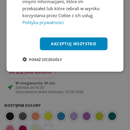
innymi informacjami, które im
przekazałeś lub które zebrali w wyniku
korzystania przez Ciebie z ich usług.
Polityka prywatności
AKCEPTUJ WSZYSTKIE
POKAŻ SZCZEGÓŁY
22,68
zł
od
netto
W magazynie: 81 szt.
Zamów do
10:30
Szacowana data dostawy:
12.08.2026
DOSTĘPNE KOLORY