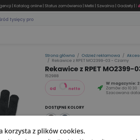
|
|
|
|
|
|
gencji
Katalog online
Status zamówienia
Metki
Szwalnia
Gadżety
|
ZASTOSOWANIA
DLA BRANŻY
MARKI
PRODUKTY 24H
WY
Strona główna
Odzież reklamowa
Akces
Rekawice z RPET MO2399-03 - Czarny
Rekawice z RPET MO2399-0
152988
W magazynie: 2
Zamów do
10:30
od
netto
Szacowana data
DOSTĘPNE KOLORY
a korzysta z plików cookies.
Dodaj do koszyka