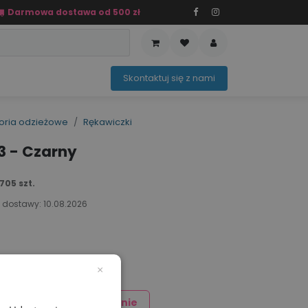
Darmowa dostawa od 500 zł
PRZEDAŻ
OFERTA SEZONOWA
Sko​ntaktuj ​​​​się z nami​​​​
oria odzieżowe
Rękawiczki
3 - Czarny
705 szt.
 dostawy:
10.08.2026
×
Dodaj znakowanie