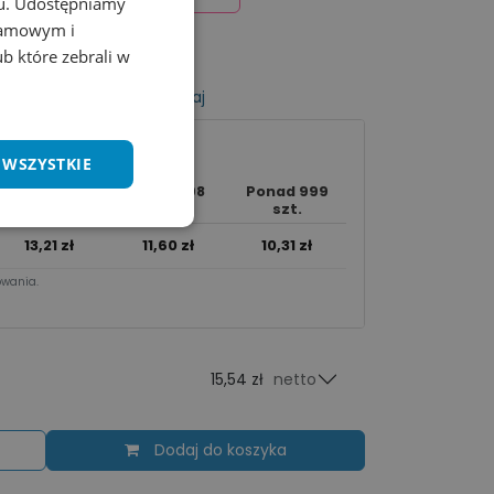
chu. Udostępniamy
klamowym i
ub które zebrali w
listy życzeń
Porównaj
 WSZYSTKIE
240 - 998
Ponad 999
95 - 239 szt.
szt.
szt.
13,21
zł
11,60
zł
10,31
zł
wania.​
15,54 zł
netto
Dodaj do koszyka