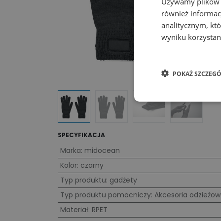
Używamy plików co
również informac
analitycznym, któ
wyniku korzystani
POKAŻ SZCZEGÓ
SPECYFIKACJA
Marka
:
midocean
Kolor
:
czarny
Typ produktu
:
gadżety
Typ produktu pomocniczy
:
Akcesoria odzieżo
Materiał
:
RPET