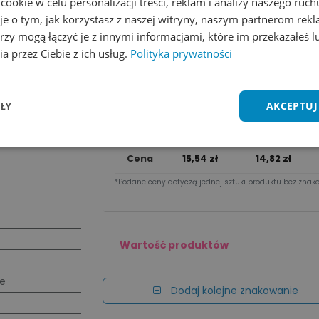
okie w celu personalizacji treści, reklam i analizy naszego ru
je o tym, jak korzystasz z naszej witryny, naszym partnerom re
Wycena na maila
rzy mogą łączyć je z innymi informacjami, które im przekazałeś l
a przez Ciebie z ich usług.
Polityka prywatności
Zobacz wszystkie kolory
Dodaj do 
Cena za sztu​kę zależy od nakładu:
AKCEPTUJ
ŁY
Ilość
1 - 7 szt.
8 - 94 szt.
Cena
15,54
zł
14,82
zł
*Podane ceny dotyczą jednej sztuki produktu bez znako
Wartość produktów
we
Dodaj kolejne znakowanie