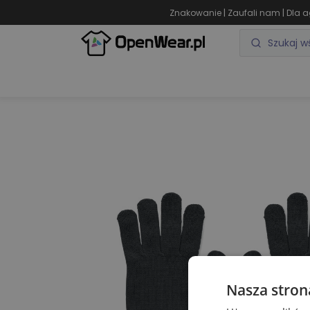
|
|
Znakowanie
Zaufali nam
Dla a
ODZIEŻ REKLAMOWA
GADŻETY REKLAMOWE
Nasza stron