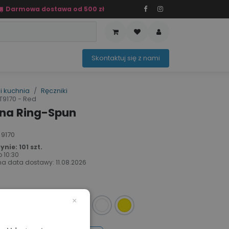
Darmowa dostawa od 500 zł
PRZEDAŻ
OFERTA SEZONOWA
Sko​ntaktuj ​​​​się z nami​​​​
i kuchnia
Ręczniki
9170 - Red
na Ring-Spun
 9170
ie: 101 szt.
o
10:30
a data dostawy:
11.08.2026
×