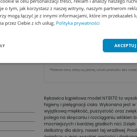
okie w celu personalizacji treści, reklam i analizy naszego ru
Dodaj do koszyka
je o tym, jak korzystasz z naszej witryny, naszym partnerom re
rzy mogą łączyć je z innymi informacjami, które im przekazałeś l
Zobacz wszystkie kolory
Dodaj do 
a przez Ciebie z ich usług.
Polityka prywatności
Cena za sztu​kę zależy od nakładu:
AKCEPTUJ
ŁY
Ilość
1 - 9 szt.
10 - 49 szt.
Cena
4,66
zł
4,36
zł
*Podane ceny dotyczą jednej sztuki produktu bez znako
Rękawica kąpielowa model NT9170 to wysoki
higieny i pielęgnacji ciała. Wykonana jest 
wyjątkową miękkość, puszystość oraz zwięk
polega na skręcaniu i rozciąganiu włókien 
mocniejszych i bardziej gładkich nici. Dzięk
delikatny dla skóry, nawet tej wrażliwej. P
świadczy o jego wysokiej gęstości i dosko