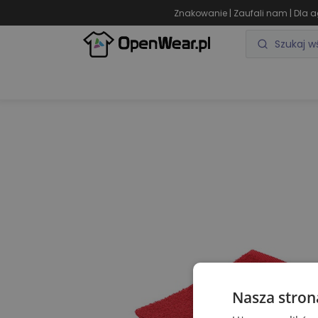
|
|
Znakowanie
Zaufali nam
Dla a
ODZIEŻ REKLAMOWA
GADŻETY REKLAMOWE
Nasza stron