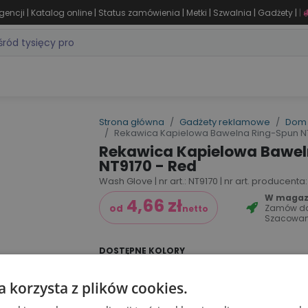
|
|
|
|
|
|
gencji
Katalog online
Status zamówienia
Metki
Szwalnia
Gadżety
|
ZASTOSOWANIA
DLA BRANŻY
MARKI
PRODUKTY 24H
WY
Strona główna
Gadżety reklamowe
Dom 
Rekawica Kapielowa Bawelna Ring-Spun NT
Rekawica Kapielowa Bawel
NT9170 - Red
Wash Glove | nr art.: NT9170 | nr art. producenta:
W magazyn
4,66
zł
Zamów d
od
netto
Szacowan
DOSTĘPNE KOLORY
a korzysta z plików cookies.