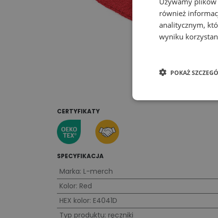
Używamy plików co
również informac
analitycznym, któ
wyniku korzystani
POKAŻ SZCZEGÓ
CERTYFIKATY
SPECYFIKACJA
Marka
:
L-merch
Kolor
:
Red
HEX kolor
:
E4041D
Typ produktu
:
ręczniki