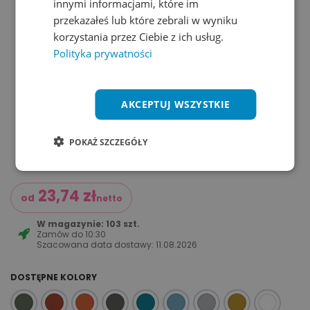
innymi informacjami, które im
przekazałeś lub które zebrali w wyniku
korzystania przez Ciebie z ich usług.
Polityka prywatności
AKCEPTUJ WSZYSTKIE
POKAŻ SZCZEGÓŁY
23,74
zł
od
netto
W magazynie: 103 szt.
Zamów do
10:30
Szacowana data dostawy:
11.08.2026
DOSTĘPNE KOLORY