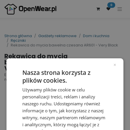
0
Strona główna
Gadżety reklamowe
Dom i kuchnia
Ręczniki
Rekawica do mycia bawelna czesana AR601 - Very Black
Rekawica do mycia
bawelna czesana AR601 -
×
Very Black
Nasza strona korzysta z
Excellent Washing Glove DELUXE | nr art.: AR601 |
plików cookies.
nr art. producenta: 601.50
Używamy plików cookie w celu
personalizacji treści, reklam i analizy
naszego ruchu. Udostępniamy również
informacje o tym, jak korzystasz z naszej
witryny, naszym partnerom reklamowym
i analitycznym, którzy mogą łączyć je z